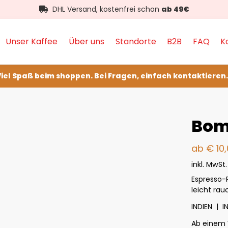
DHL Versand, kostenfrei schon
ab 49€
Unser Kaffee
Über uns
Standorte
B2B
FAQ
K
iel Spaß beim shoppen. Bei Fragen, einfach kontaktieren.
Bom
ab 
€
10
inkl. MwSt.
Espresso-
leicht rau
INDIEN | 
Ab einem 