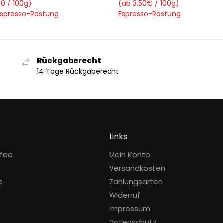
50 / 100g)
(ab 3,50€ / 100g)
Espresso-Röstung
Espresso-Röstung
Rückgaberecht
14 Tage Rückgaberecht
Links
ffee
Mein Konto
Versandkosten
e
Zahlungsarten
Widerruf
Impressum
Datenschutz