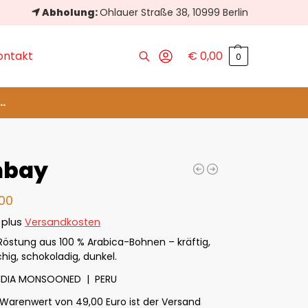
Abholung:
Ohlauer Straße 38, 10999 Berlin
ontakt
€
0,00
0
Suchen
..
bay
,00
plus
Versandkosten
Röstung aus 100 % Arabica-Bohnen – kräftig,
chig, schokoladig, dunkel.
INDIA MONSOONED | PERU
Warenwert von 49,00 Euro ist der Versand