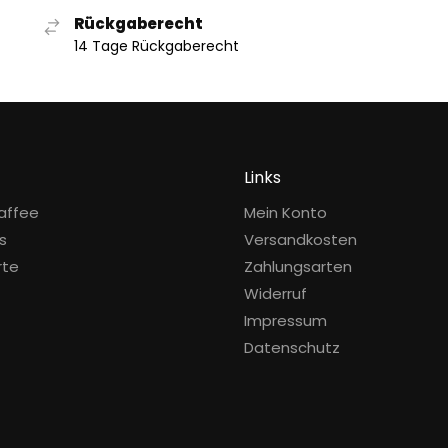
Rückgaberecht
14 Tage Rückgaberecht
Links
affee
Mein Konto
s
Versandkosten
rte
Zahlungsarten
Widerruf
t
Impressum
Datenschutz