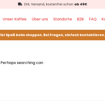
DHL Versand, kostenfrei schon
ab 49€
Unser Kaffee
Über uns
Standorte
B2B
FAQ
K
iel Spaß beim shoppen. Bei Fragen, einfach kontaktieren.
r. Perhaps searching can